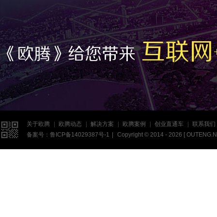
互联网
《欧腾》给您带来

关于欧腾
|
欧腾动态
|
解决方案
|
欧腾案例
|
创业直通车
|
联系我们
备案号：
鲁ICP备14029387号-1
|
Copyright © 2014 - 2026 [
OUTENG.N