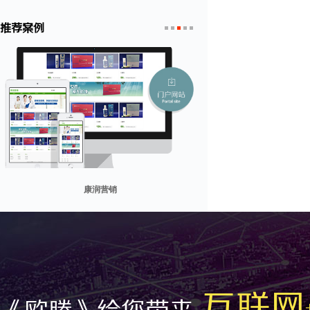
推荐案例
1
2
3
4
5
贸易网
康润营销
山东省勘察设计协会
兰纳美宿客栈
迪欧客
互联网