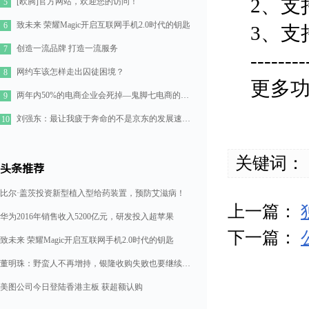
2、支
[欧腾]官方网站，欢迎您的访问！
5
致未来 荣耀Magic开启互联网手机2.0时代的钥匙
6
3、支
创造一流品牌 打造一流服务
7
--------
网约车该怎样走出囚徒困境？
8
更多功
两年内50%的电商企业会死掉—鬼脚七电商的七点思考
9
刘强东：最让我疲于奔命的不是京东的发展速度，而是如何管理好11万人的队伍
10
关键词：
头条推荐
比尔·盖茨投资新型植入型给药装置，预防艾滋病！
上一篇：
华为2016年销售收入5200亿元，研发投入超苹果
下一篇：
致未来 荣耀Magic开启互联网手机2.0时代的钥匙
董明珠：野蛮人不再增持，银隆收购失败也要继续造格力汽车
美图公司今日登陆香港主板 获超额认购