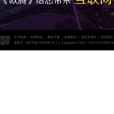
《欧腾》给您带来

关于欧腾
|
欧腾动态
|
解决方案
|
欧腾案例
|
创业直通车
|
联系我们
备案号：
鲁ICP备14029387号-1
|
Copyright © 2014 - 2026 [
OUTENG.N