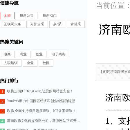
便捷导航
全部
最新公告
最新动态
互联网头条
齐鲁云采
泉e采
青慧采
济南
热搜关键词
电商
商业
创业
电子商务
入职培训
企业
校园
[摘要]济南欧腾
热门排行
欧腾云锁(OuTengLock),让您的网站更安全！
1
济南
YunPark助力中国园区经济和创业经济的转型
2
--------
欧腾,全面支持项目进度查询、ICP备案查询！
3
1、支
济南欧腾文化传媒有限公司，新版网站正式开通！
4