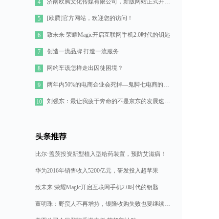
济南欧腾文化传媒有限公司，新版网站正式开通！
4
[欧腾]官方网站，欢迎您的访问！
5
致未来 荣耀Magic开启互联网手机2.0时代的钥匙
6
创造一流品牌 打造一流服务
7
网约车该怎样走出囚徒困境？
8
两年内50%的电商企业会死掉—鬼脚七电商的七点思考
9
刘强东：最让我疲于奔命的不是京东的发展速度，而是如何管理好11万人的队伍
10
头条推荐
比尔·盖茨投资新型植入型给药装置，预防艾滋病！
华为2016年销售收入5200亿元，研发投入超苹果
致未来 荣耀Magic开启互联网手机2.0时代的钥匙
董明珠：野蛮人不再增持，银隆收购失败也要继续造格力汽车