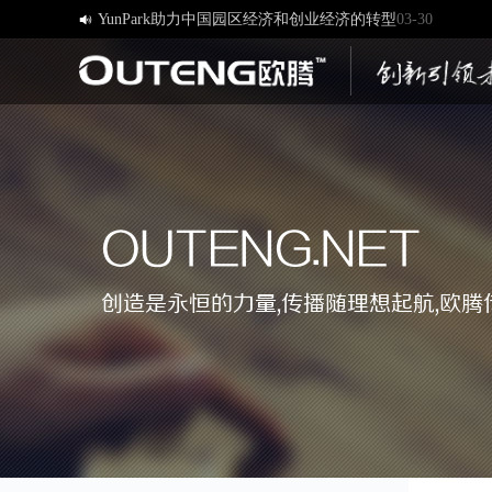
YunPark助力中国园区经济和创业经济的转型
03-30

[欧腾]官方网站，欢迎您的访问！
03-17
济南欧腾文化传媒有限公司，新版网站正式开通！
03-12
创造一流品牌 打造一流服务
01-09
OUTENG.NET
创造是永恒的力量,传播随理想起航,欧腾