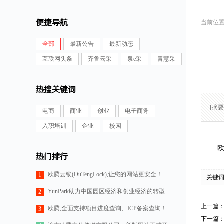
便捷导航
全部
最新公告
最新动态
互联网头条
齐鲁云采
泉e采
青慧采
热搜关键词
[摘
电商
商业
创业
电子商务
入职培训
企业
校园
欧
热门排行
欧腾云锁(OuTengLock),让您的网站更安全！
1
关键
YunPark助力中国园区经济和创业经济的转型
2
上一篇
欧腾,全面支持项目进度查询、ICP备案查询！
3
下一篇