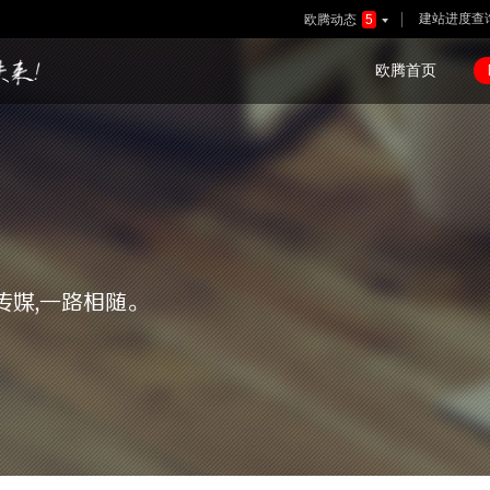
建站进度查
欧腾动态
5

欧腾首页
传媒,一路相随。