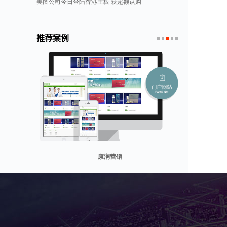
美图公司今日登陆香港主板 获超额认购
推荐案例
1
2
3
4
5
康润营销
山东省勘察设计协会
兰纳美宿客栈
迪欧客
贸易网