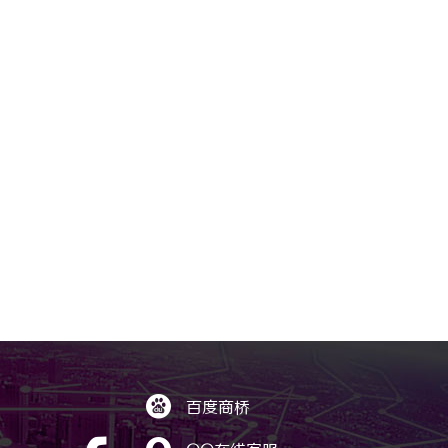

百度商桥
