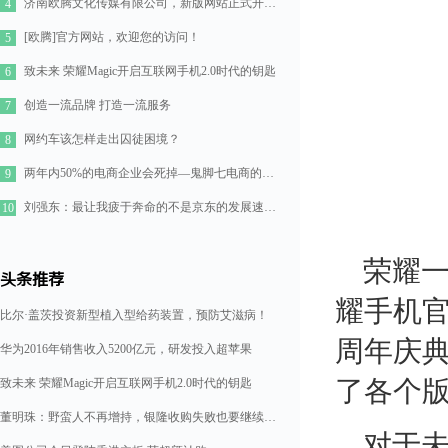
济南欧腾文化传媒有限公司，新版网站正式开通！
4
[欧腾]官方网站，欢迎您的访问！
5
致未来 荣耀Magic开启互联网手机2.0时代的钥匙
6
创造一流品牌 打造一流服务
7
网约车该怎样走出囚徒困境？
8
两年内50%的电商企业会死掉—鬼脚七电商的七点思考
9
刘强东：最让我疲于奔命的不是京东的发展速度，而是如何管理好11万人的队伍
10
荣耀一
头条推荐
耀手机官
比尔·盖茨投资新型植入型给药装置，预防艾滋病！
周年庆典
华为2016年销售收入5200亿元，研发投入超苹果
了各个
致未来 荣耀Magic开启互联网手机2.0时代的钥匙
董明珠：野蛮人不再增持，银隆收购失败也要继续造格力汽车
对于