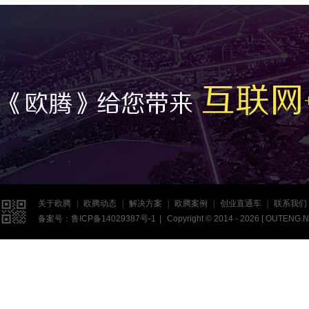
互联网
《欧腾》给您带来

关于欧腾
|
欧腾动态
|
解决方案
|
欧腾案例
|
创业直通车
|
联系我们
备案号：
鲁ICP备14029387号-1
|
Copyright © 2014 - 2026 [
OUTENG.N