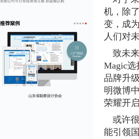
美图公司今日登陆香港主板 获超额认购
机，除
变，成
推荐案例
1
2
3
4
5
人们对未
致未
Magi
品牌升级
明微博
山东省勘察设计协会
荣耀开启
兰纳美宿客栈
康润营销
迪欧客
贸易网
或许
能引领