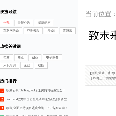
便捷导航
全部
最新公告
最新动态
互联网头条
齐鲁云采
泉e采
青慧采
致未来
热搜关键词
电商
商业
创业
电子商务
入职培训
企业
校园
[摘要]荣耀一张“
于即将上市的荣耀
热门排行
欧腾云锁(OuTengLock),让您的网站更安全！
1
YunPark助力中国园区经济和创业经济的转型
2
欧腾,全面支持项目进度查询、ICP备案查询！
3