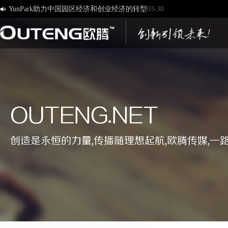
YunPark助力中国园区经济和创业经济的转型
03-30

[欧腾]官方网站，欢迎您的访问！
03-17
济南欧腾文化传媒有限公司，新版网站正式开通！
03-12
创造一流品牌 打造一流服务
01-09
OUTENG.NET
创造是永恒的力量,传播随理想起航,欧腾传媒,一