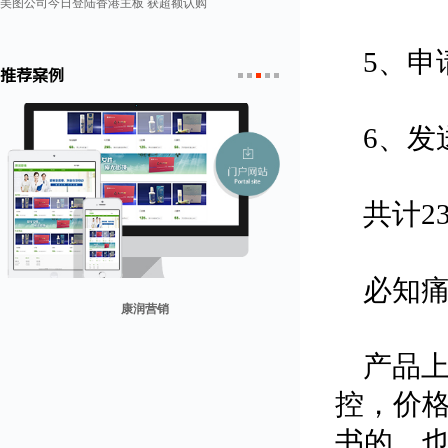
美图公司今日登陆香港主板 获超额认购
5、申
推荐案例
1
2
3
4
5
6、发
共计2
必知
康润营销
山东省勘察设计协会
兰纳美宿客栈
迪欧客
贸易网
产品
控，价
书的，