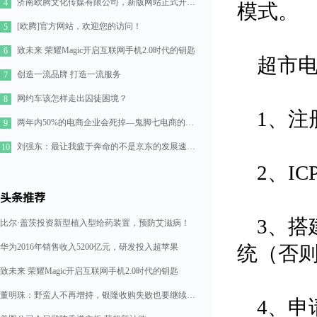
济南欧腾文化传媒有限公司，新版网站正式开通！
4
模式。
[欧腾]官方网站，欢迎您的访问！
5
致未来 荣耀Magic开启互联网手机2.0时代的钥匙
6
超市
创造一流品牌 打造一流服务
7
网约车该怎样走出囚徒困境？
8
1、注
两年内50%的电商企业会死掉—鬼脚七电商的七点思考
9
刘强东：最让我疲于奔命的不是京东的发展速度，而是如何管理好11万人的队伍
10
2、IC
头条推荐
3、搭
比尔·盖茨投资新型植入型给药装置，预防艾滋病！
华为2016年销售收入5200亿元，研发投入超苹果
统（否则
致未来 荣耀Magic开启互联网手机2.0时代的钥匙
董明珠：野蛮人不再增持，银隆收购失败也要继续造格力汽车
4、申