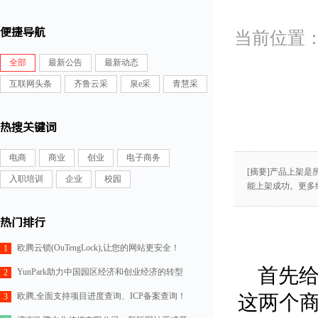
便捷导航
全部
最新公告
最新动态
互联网头条
齐鲁云采
泉e采
青慧采
热搜关键词
电商
商业
创业
电子商务
[摘要]产品上架
入职培训
企业
校园
能上架成功。更多
热门排行
欧腾云锁(OuTengLock),让您的网站更安全！
1
首先
YunPark助力中国园区经济和创业经济的转型
2
欧腾,全面支持项目进度查询、ICP备案查询！
这两个商
3