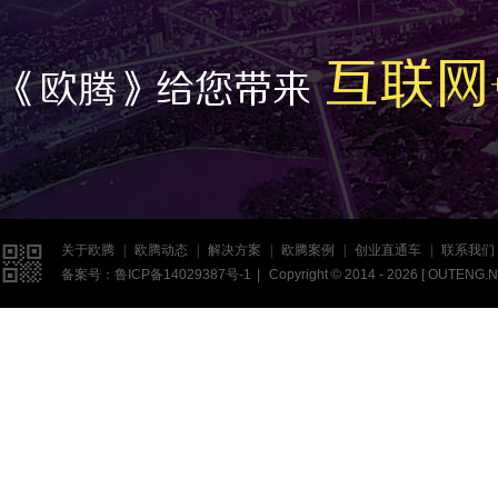
互联网
《欧腾》给您带来

关于欧腾
|
欧腾动态
|
解决方案
|
欧腾案例
|
创业直通车
|
联系我们
备案号：
鲁ICP备14029387号-1
|
Copyright © 2014 - 2026 [
OUTENG.N