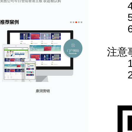
美图公司今日登陆香港主板 获超额认购
4、
5、
推荐案例
6、
1
2
3
4
5
注意
1、
2、
贸易网
山东省勘察设计协会
兰纳美宿客栈
康润营销
迪欧客