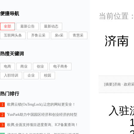
便捷导航
全部
最新公告
最新动态
互联网头条
齐鲁云采
泉e采
青慧采
济南
热搜关键词
电商
商业
创业
电子商务
入职培训
企业
校园
[摘要]济南 · 政府
热门排行
欧腾云锁(OuTengLock),让您的网站更安全！
1
入驻
YunPark助力中国园区经济和创业经济的转型
2
1、
欧腾,全面支持项目进度查询、ICP备案查询！
3