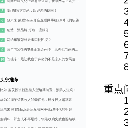
2、
济南欧腾文化传媒有限公司，新版网站正式开通！
4
3、
[欧腾]官方网站，欢迎您的访问！
5
4、
致未来 荣耀Magic开启互联网手机2.0时代的钥匙
6
创造一流品牌 打造一流服务
5、
7
网约车该怎样走出囚徒困境？
8
6、
两年内50%的电商企业会死掉—鬼脚七电商的七点思考
9
7、
刘强东：最让我疲于奔命的不是京东的发展速度，而是如何管理好11万人的队伍
10
8、
头条推荐
重点
比尔·盖茨投资新型植入型给药装置，预防艾滋病！
1、
华为2016年销售收入5200亿元，研发投入超苹果
2、
致未来 荣耀Magic开启互联网手机2.0时代的钥匙
董明珠：野蛮人不再增持，银隆收购失败也要继续造格力汽车
3、